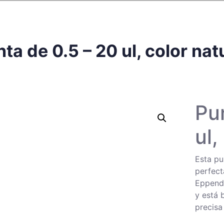
ta de 0.5 – 20 ul, color nat
Pu
ul,
Esta pu
perfect
Eppendo
y está 
precisa