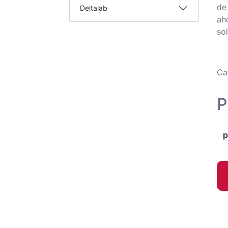
de
Deltalab
ah
so
Ca
P
p