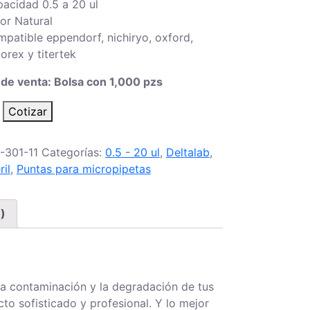
acidad 0.5 a 20 ul
or Natural
patible eppendorf, nichiryo, oxford,
orex y titertek
de venta: Bolsa con 1,000 pzs
Cotizar
-301-11
Categorías:
0.5 - 20 ul
,
Deltalab
,
ril
,
Puntas para micropipetas
)
d
la contaminación y la degradación de tus
cto sofisticado y profesional. Y lo mejor