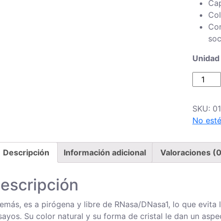
Cap
Col
Com
soc
Unidad 
Punta
de
0.5
SKU:
01
-
No esté
20
ul,
color
Descripción
Información adicional
Valoraciones (0
natural
cantida
escripción
emás, es a pirógena y libre de RNasa/DNasa1, lo que evita 
sayos. Su color natural y su forma de cristal le dan un aspe