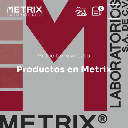
0
Vidrio borosilicato
Productos en Metrix