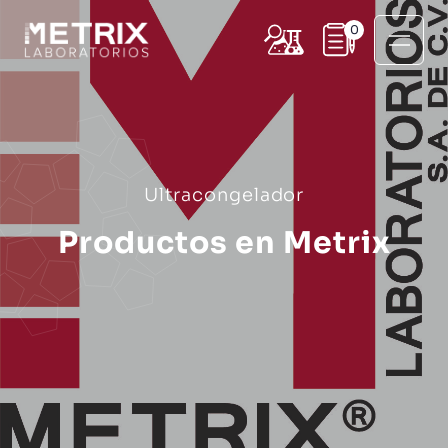
0
Ultracongelador
Productos en Metrix