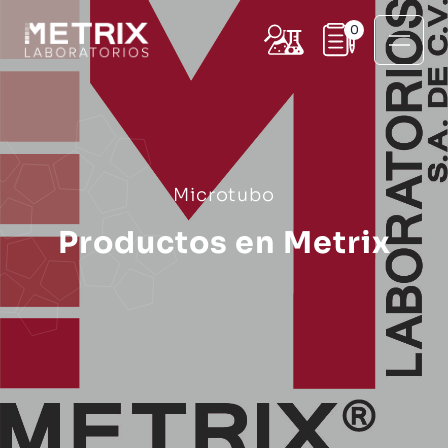
0
Microtubo
Productos en Metrix