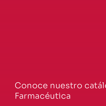
¿Ya realizaste el man
de tus equipos?