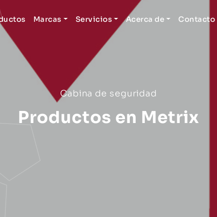
ductos
Marcas
Servicios
Acerca de
Contacto
Cabina de seguridad
Productos en Metrix