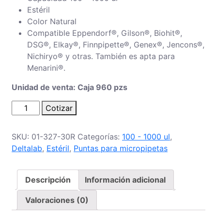
Estéril
Color Natural
Compatible Eppendorf®, Gilson®, Biohit®,
DSG®, Elkay®, Finnpipette®, Genex®, Jencons®,
Nichiryo® y otras. También es apta para
Menarini®.
Unidad de venta: Caja 960 pzs
Puntas
Cotizar
con
filtro
SKU:
01-327-30R
Categorías:
100 - 1000 ul
,
de
Deltalab
,
Estéril
,
Puntas para micropipetas
100
-
1000
Descripción
Información adicional
ul,
estéril
Valoraciones (0)
cantidad