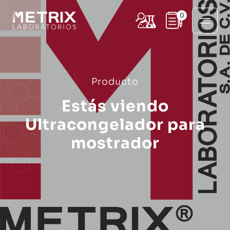
0
Producto
Estás viendo
Ultracongelador para
mostrador