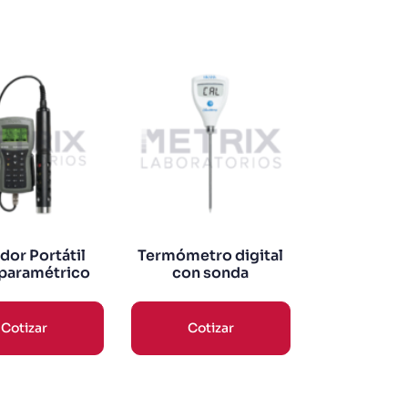
dor Portátil
Termómetro digital
paramétrico
con sonda
Cotizar
Cotizar