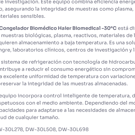
de investigación. Este equipo combina eficiencia energé
o, asegurando la integridad de muestras como plasma,
teriales sensibles.
Congelador Biomédico Haier Biomedical -30°C
está di
 muestras biológicas, plasma, reactivos, materiales d
quieren almacenamiento a baja temperatura. Es una solu
ngre, laboratorios clínicos, centros de investigación y 
 sistema de refrigeración con tecnología de hidrocarbu
ntribuye a reducir el consumo energético sin comprom
a excelente uniformidad de temperatura con variacio
preservar la integridad de las muestras almacenadas.
 equipo incorpora control inteligente de temperatura, d
spetuosos con el medio ambiente. Dependiendo del mod
pacidades para adaptarse a las necesidades de almace
lud de cualquier tamaño.
-30L278, DW-30L508, DW-30L698