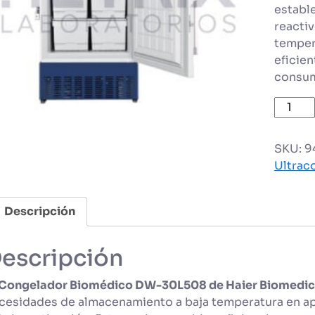
establ
reactiv
temper
eficien
consum
Congel
biomé
doble
SKU:
9
puerta
Ultrac
cantid
Descripción
escripción
Congelador Biomédico DW-30L508 de Haier Biomedic
cesidades de almacenamiento a baja temperatura en ap