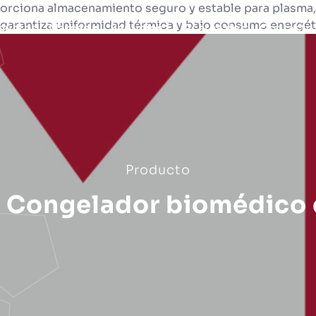
rciona almacenamiento seguro y estable para plasma, m
e garantiza uniformidad térmica y bajo consumo energéti
ductos
Marcas
Servicios
Acerca de
Contacto
Producto
o Congelador biomédico 