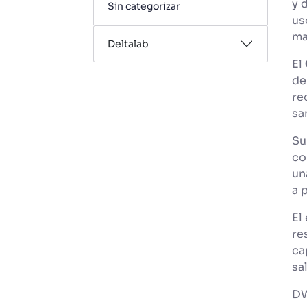
y 
Sin categorizar
us
ma
Deltalab
El
de
re
sa
Su
co
un
a 
El
re
ca
sa
DW