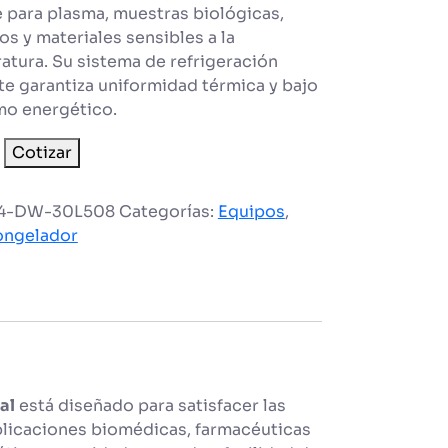
e para plasma, muestras biológicas,
os y materiales sensibles a la
atura. Su sistema de refrigeración
te garantiza uniformidad térmica y bajo
o energético.
ador
Cotizar
dico
4-DW-30L508
Categorías:
Equipos
,
ongelador
ad
al
está diseñado para satisfacer las
licaciones biomédicas, farmacéuticas