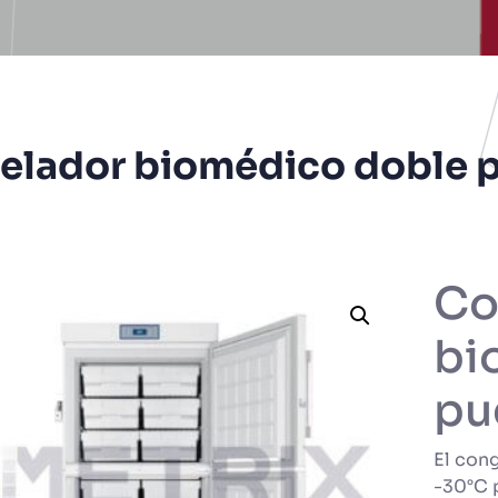
elador biomédico doble p
Co
bi
pu
El con
-30°C 