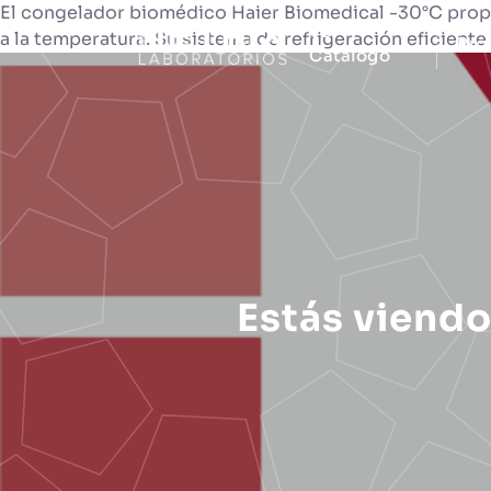
El congelador biomédico Haier Biomedical -30°C propo
Ver
a la temperatura. Su sistema de refrigeración eficient
Pro
Catálogo
Estás viend