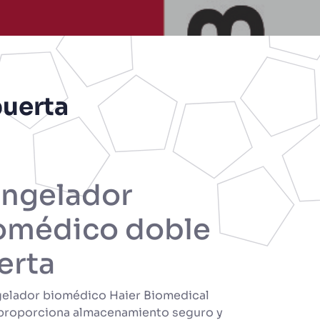
uerta
ngelador
omédico doble
erta
gelador biomédico Haier Biomedical
proporciona almacenamiento seguro y