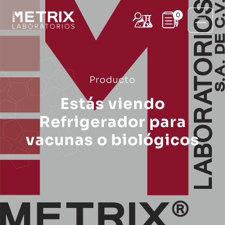
0
Producto
Estás viendo
Refrigerador para
vacunas o biológicos