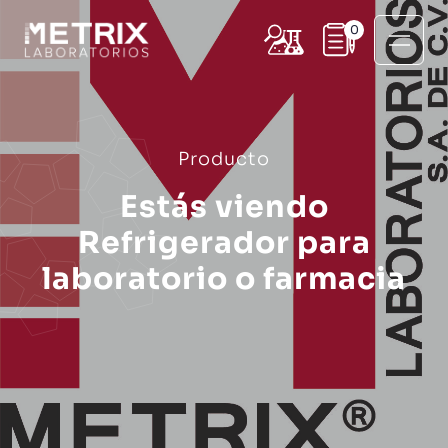
0
Producto
Estás viendo
Refrigerador para
laboratorio o farmacia