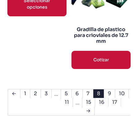
Seleccionar
opciones
Gradilla de plastico
para crioviales de 12.7
mm
Cotizar
←
1
2
3
5
6
7
8
9
10
…
11
15
16
17
…
→