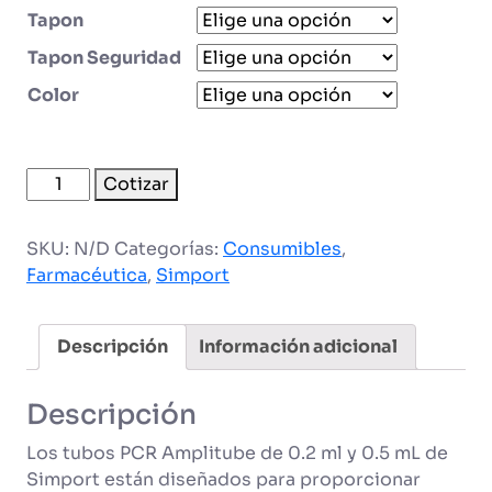
Tapon
Tapon Seguridad
Color
Microtubos
Cotizar
para
PCR
SKU:
N/D
Categorías:
Consumibles
,
cantidad
Farmacéutica
,
Simport
Descripción
Información adicional
Descripción
Los tubos PCR Amplitube de 0.2 ml y 0.5 mL de
Simport están diseñados para proporcionar