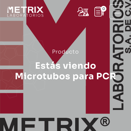
0
Producto
Estás viendo
Microtubos para PCR