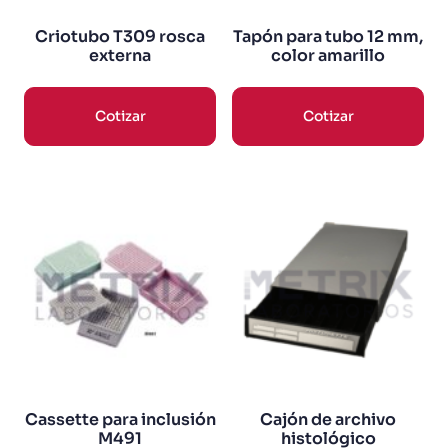
Criotubo T309 rosca
Tapón para tubo 12 mm,
externa
color amarillo
Cotizar
Cotizar
Cassette para inclusión
Cajón de archivo
M491
histológico