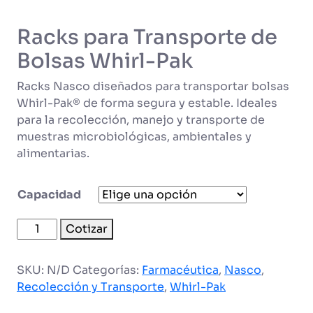
Racks para Transporte de
Bolsas Whirl-Pak
Racks Nasco diseñados para transportar bolsas
Whirl-Pak® de forma segura y estable. Ideales
para la recolección, manejo y transporte de
muestras microbiológicas, ambientales y
alimentarias.
Capacidad
Racks
Cotizar
para
Transporte
SKU:
N/D
Categorías:
Farmacéutica
,
Nasco
,
de
Recolección y Transporte
,
Whirl-Pak
Bolsas
Whirl-