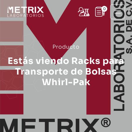
0
Producto
Estás viendo Racks para
Transporte de Bolsas
Whirl-Pak