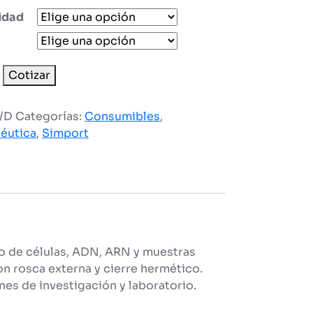
idad
ales
Cotizar
IAL
/D
Categorías:
Consumibles
,
ad
éutica
,
Simport
o de células, ADN, ARN y muestras
on rosca externa y cierre hermético.
es de investigación y laboratorio.