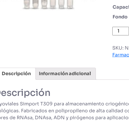
Capac
Fondo
Cryovi
T309
CRYOV
SKU:
N
cantid
Farmac
Descripción
Información adicional
escripción
yoviales Simport T309 para almacenamiento criogénic
ológicas. Fabricados en polipropileno de alta calidad c
bres de RNAsa, DNAsa, ADN y pirógenos para aplicacion