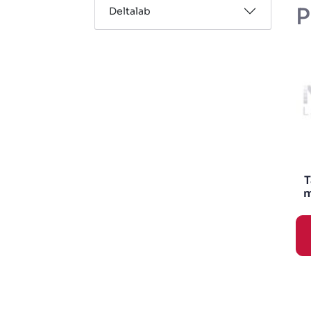
P
Deltalab
T
m