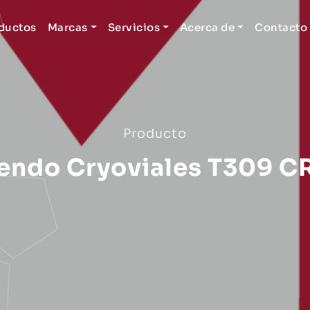
ductos
Marcas
Servicios
Acerca de
Contacto
Producto
iendo Cryoviales T309 