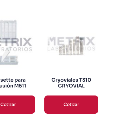
sette para
Cryoviales T310
lusión M511
CRYOVIAL
Cotizar
Cotizar