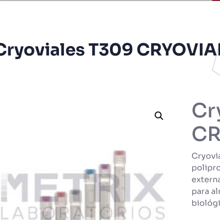
Cryoviales T309 CRYOVIA
Cr
CR
Cryovi
polipr
externa
para a
biológi