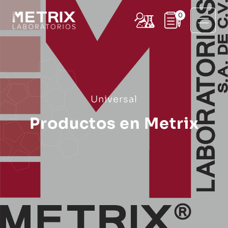
0
Universal
Productos en Metrix