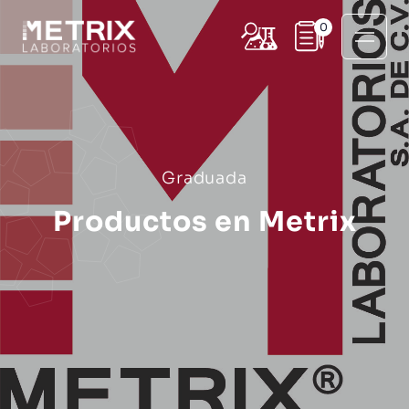
0
Graduada
Productos en Metrix