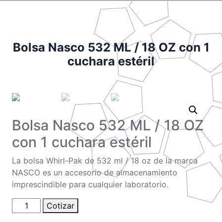
Bolsa Nasco 532 ML / 18 OZ con 1
cuchara estéril
Bolsa Nasco 532 ML / 18 OZ
con 1 cuchara estéril
La bolsa Whirl-Pak de 532 ml / 18 oz de la marca
NASCO es un accesorio de almacenamiento
imprescindible para cualquier laboratorio.
Bolsa
Cotizar
Nasco