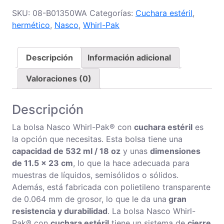
532
SKU:
08-B01350WA
Categorías:
Cuchara estéril
,
ML
hermético
,
Nasco
,
Whirl-Pak
/
18
OZ
Descripción
Información adicional
con
1
Valoraciones (0)
cuchara
estéril
Descripción
cantidad
La bolsa Nasco Whirl-Pak® con
cuchara estéril
es
la opción que necesitas. Esta bolsa tiene una
capacidad de 532 ml / 18 oz
y unas
dimensiones
de 11.5 x 23 cm
, lo que la hace adecuada para
muestras de líquidos, semisólidos o sólidos.
Además, está fabricada con polietileno transparente
de 0.064 mm de grosor, lo que le da una
gran
resistencia y durabilidad
. La bolsa Nasco Whirl-
Pak® con
cuchara estéril
tiene un sistema de
cierre