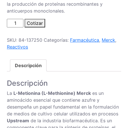
la producción de proteínas recombinantes y
anticuerpos monoclonales.
L-
Cotizar
Metionina
cantidad
SKU:
84-137250
Categorías:
Farmacéutica
,
Merck
,
Reactivos
Descripción
Descripción
La
L-Metionina (L-Methionine) Merck
es un
aminoácido esencial que contiene azufre y
desempeña un papel fundamental en la formulación
de medios de cultivo celular utilizados en procesos
Upstream
de la industria biofarmacéutica. Es un
componente clave para la síntesis de proteínas, el