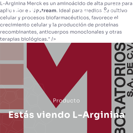
L-Arginina Merck es un aminoácido de alta pureza para
0
aplicaciones
Upstream
. Ideal para medios de cultivo
celular y procesos biofarmacéuticos, favorece el
crecimiento celular y la producción de proteínas
recombinantes, anticuerpos monoclonales y otras
terapias biológicas." />
Producto
Estás viendo L-Arginina