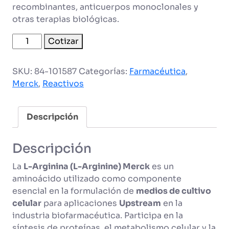
recombinantes, anticuerpos monoclonales y
otras terapias biológicas.
L-
Cotizar
Arginina
cantidad
SKU:
84-101587
Categorías:
Farmacéutica
,
Merck
,
Reactivos
Descripción
Descripción
La
L-Arginina (L-Arginine) Merck
es un
aminoácido utilizado como componente
esencial en la formulación de
medios de cultivo
celular
para aplicaciones
Upstream
en la
industria biofarmacéutica. Participa en la
síntesis de proteínas, el metabolismo celular y la