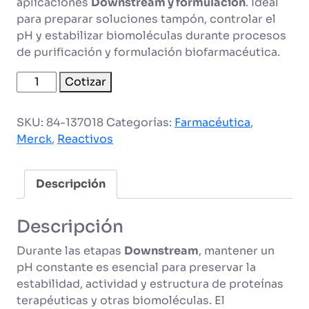
aplicaciones
Downstream y formulación
. Ideal
para preparar soluciones tampón, controlar el
pH y estabilizar biomoléculas durante procesos
de purificación y formulación biofarmacéutica.
Dihidrogenofosfato
Cotizar
de
sodio
SKU:
84-137018
Categorías:
Farmacéutica
,
dihidratado
Merck
,
Reactivos
cantidad
Descripción
Descripción
Durante las etapas
Downstream
, mantener un
pH constante es esencial para preservar la
estabilidad, actividad y estructura de proteínas
terapéuticas y otras biomoléculas. El