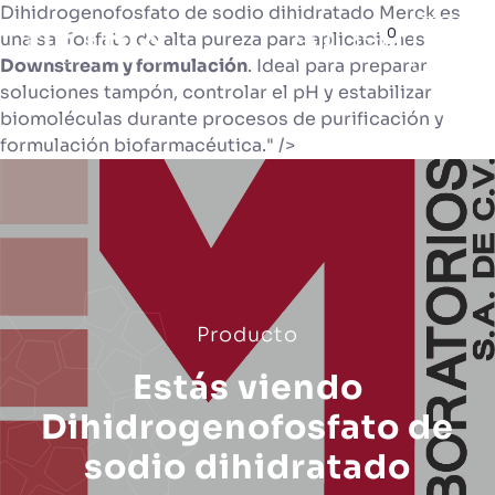
Dihidrogenofosfato de sodio dihidratado Merck es
0
una sal fosfato de alta pureza para aplicaciones
Downstream y formulación
. Ideal para preparar
soluciones tampón, controlar el pH y estabilizar
biomoléculas durante procesos de purificación y
formulación biofarmacéutica." />
Producto
Estás viendo
Dihidrogenofosfato de
sodio dihidratado