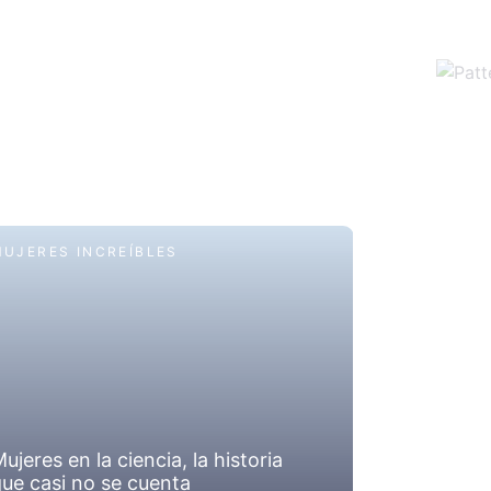
MUJERES INCREÍBLES
MUJERES 
Día Intern
la Niña en
ujeres en la ciencia, la historia
mexicanas
ue casi no se cuenta
el laborat