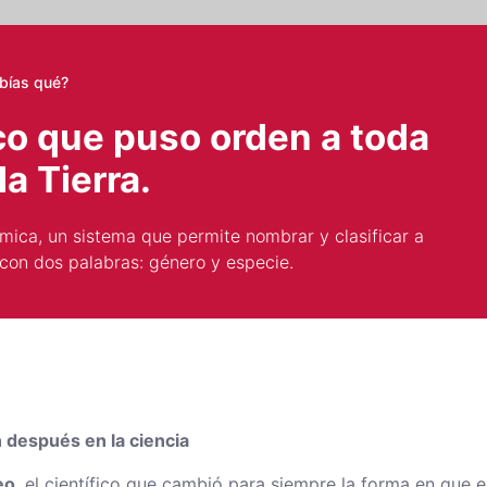
bías qué?
ico que puso orden a toda
la Tierra.
mica, un sistema que permite nombrar y clasificar a
 con dos palabras: género y especie.
 después en la ciencia
eo
, el científico que cambió para siempre la forma en que 