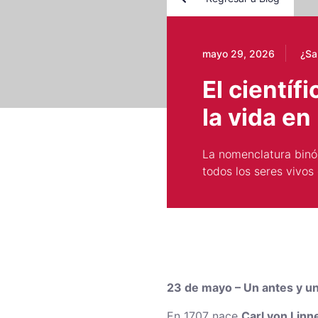
mayo 29, 2026
¿Sa
El científ
la vida en 
La nomenclatura binó
todos los seres vivos
23 de mayo – Un antes y un
En 1707 nace
Carl von Linn