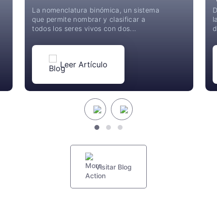
La nomenclatura binómica, un sistema
D
que permite nombrar y clasificar a
l
todos los seres vivos con dos...
d
Leer Artículo
Visitar Blog