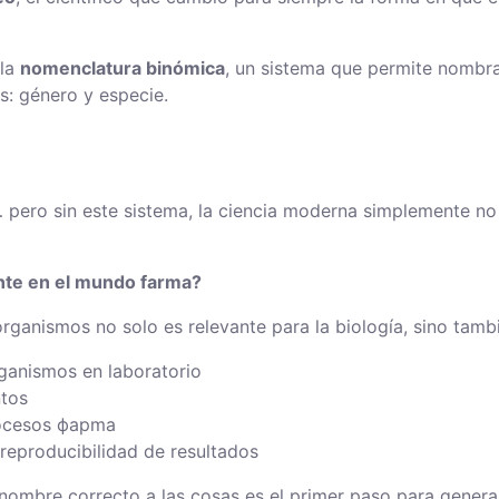
 la
nomenclatura binómica
, un sistema que permite nombrar
s: género y especie.
 pero sin este sistema, la ciencia moderna simplemente no
nte en el mundo farma?
organismos no solo es relevante para la biología, sino tamb
rganismos en laboratorio
ntos
procesos фарma
y reproducibilidad de resultados
nombre correcto a las cosas es el primer paso para gener