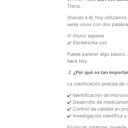
Tierra.
Gracias a él, hoy utilizamos
seres vivos con dos palabra
🌱
Homo sapiens
🌿
Escherichia coli
Puede parecer algo básico…
hace hoy.
🔬
¿Por qué es tan importa
La clasificación precisa de 
✔️ Identificación de microo
✔️ Desarrollo de medicame
✔️ Control de calidad en 
✔️ Investigación científica 
En pocas palabras: ponerle 