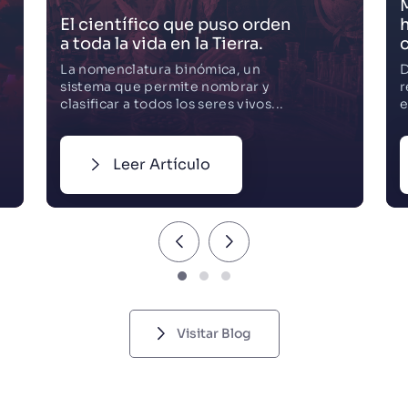
Mujeres en la ciencia, la
y
historia que casi no se
c
cuenta
t
Desde la imagen que ayudó a
E
revelar la estructura del ADN hasta
m
el descubrimiento de los púlsares...
c
Leer Artículo
Visitar Blog