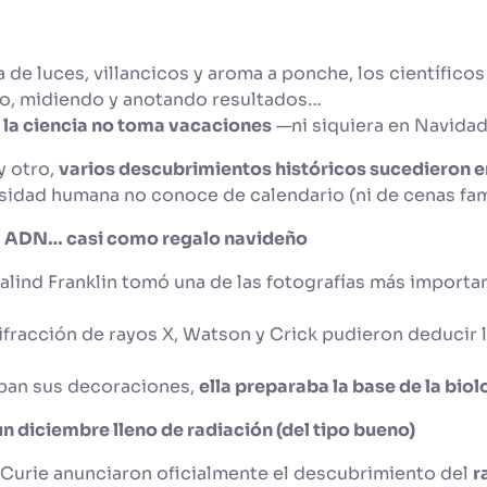
 de luces, villancicos y aroma a ponche, los científico
do, midiendo y anotando resultados…
,
la ciencia no toma vacaciones
—ni siquiera en Navida
y otro,
varios descubrimientos históricos sucedieron 
sidad humana no conoce de calendario (ni de cenas fam
el ADN… casi como regalo navideño
salind Franklin tomó una de las fotografías más important
difracción de rayos X, Watson y Crick pudieron deducir 
ban sus decoraciones,
ella preparaba la base de la bi
 un diciembre lleno de radiación (del tipo bueno)
s Curie anunciaron oficialmente el descubrimiento del
r