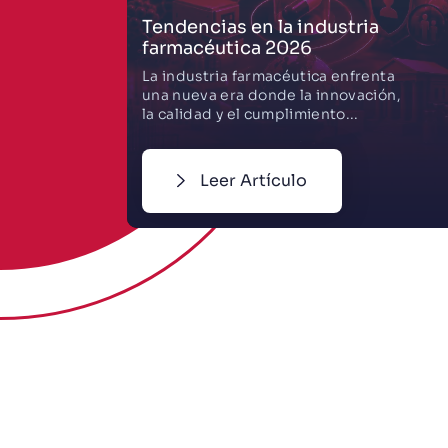
a
El científico que puso orden
a toda la vida en la Tierra.
nta
La nomenclatura binómica, un
ión,
sistema que permite nombrar y
clasificar a todos los seres vivos...
Leer Artículo