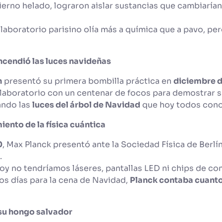
vierno helado, lograron aislar sustancias que cambiarían 
 laboratorio parisino olía más a química que a pavo, pe
encendió las luces navideñas
n
presentó su primera bombilla práctica en
diciembre d
laboratorio con un centenar de focos para demostrar s
ando las
luces del árbol de Navidad
que hoy todos con
iento de la física cuántica
0
, Max Planck presentó ante la Sociedad Física de Berlín
a.
oy no tendríamos láseres, pantallas LED ni chips de c
os días para la cena de Navidad,
Planck contaba cuanto
 su hongo salvador