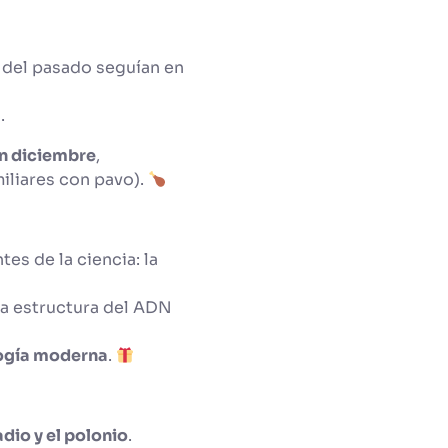
s del pasado seguían en
d.
en diciembre
,
iliares con pavo).
es de la ciencia: la
la estructura del ADN
ología moderna
.
adio y el polonio
.