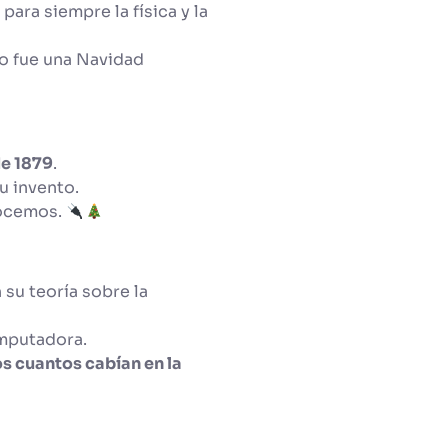
para siempre la física y la
ro fue una Navidad
e 1879
.
u invento.
ocemos.
 su teoría sobre la
omputadora.
s cuantos cabían en la