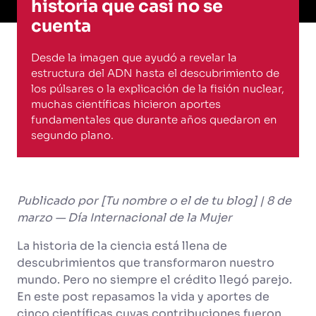
historia que casi no se
cuenta
Desde la imagen que ayudó a revelar la
estructura del ADN hasta el descubrimiento de
los púlsares o la explicación de la fisión nuclear,
muchas científicas hicieron aportes
fundamentales que durante años quedaron en
segundo plano.
Publicado por [Tu nombre o el de tu blog] | 8 de
marzo — Día Internacional de la Mujer
La historia de la ciencia está llena de
descubrimientos que transformaron nuestro
mundo. Pero no siempre el crédito llegó parejo.
En este post repasamos la vida y aportes de
cinco científicas cuyas contribuciones fueron