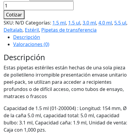
Pipetas
de
Cotizar
transferencia,
SKU:
N/D
Categorías:
1.5 ml
,
1.5 ul
,
3.0 ml
,
4.0 ml
,
5.5 ul
,
estéril
Deltalab
,
Estéril
,
Pipetas de transferencia
cantidad
Descripción
Valoraciones (0)
Descripción
Estas pipetas estériles están hechas de una sola pieza
de polietileno irrompible presentación envase unitario
peel-pack, se utilizan para acceder a recipientes
profundos o de difícil acceso, como tubos de ensayo,
matraces o frascos
Capacidad de 1.5 ml (01-200004) : Longitud: 154 mm, Ø
de la caña 5.0 ml, capacidad total: 5.0 ml, capacidad
bulbo: 3.1 ml, Capacidad caña: 1.9 ml, Unidad de venta:
Caja con 1,000 pzs.