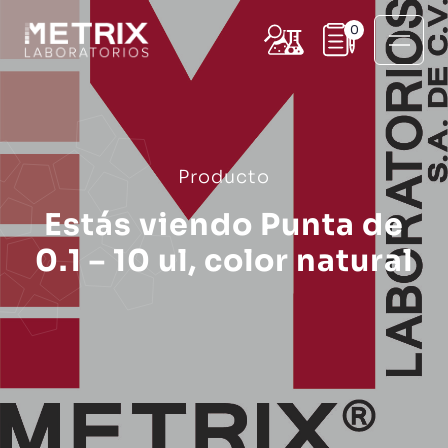
0
Producto
Estás viendo Punta de
0.1 – 10 ul, color natural