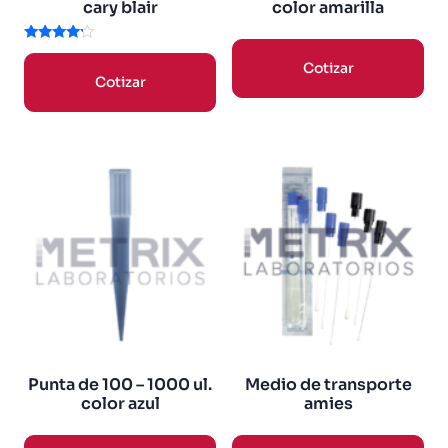
cary blair
color amarilla
Valorado
en
Cotizar
4.00
Cotizar
de 5
Punta de 100 – 1000 ul.
Medio de transporte
color azul
amies