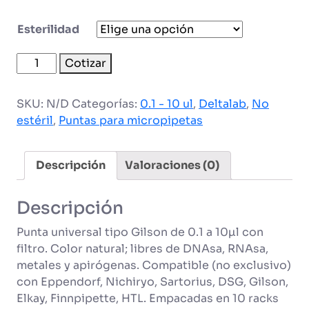
Esterilidad
Punta
Cotizar
de
0.1
SKU:
N/D
Categorías:
0.1 - 10 ul
,
Deltalab
,
No
-
estéril
,
Puntas para micropipetas
10
ul,
color
Descripción
Valoraciones (0)
natural
cantidad
Descripción
Punta universal tipo Gilson de 0.1 a 10µl con
filtro. Color natural; libres de DNAsa, RNAsa,
metales y apirógenas. Compatible (no exclusivo)
con Eppendorf, Nichiryo, Sartorius, DSG, Gilson,
Elkay, Finnpipette, HTL. Empacadas en 10 racks