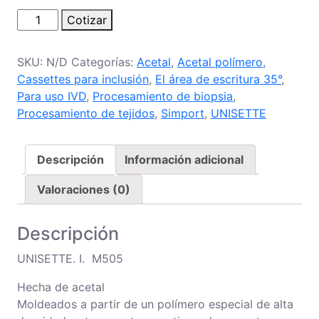
Cassette
Cotizar
para
inclusión
SKU:
N/D
Categorías:
Acetal
,
Acetal polímero
,
M505
Cassettes para inclusión
,
El área de escritura 35°
,
cantidad
Para uso IVD
,
Procesamiento de biopsia
,
Procesamiento de tejidos
,
Simport
,
UNISETTE
Descripción
Información adicional
Valoraciones (0)
Descripción
UNISETTE
.
I. M505
Hecha de acetal
Moldeados a partir de un polímero especial de alta