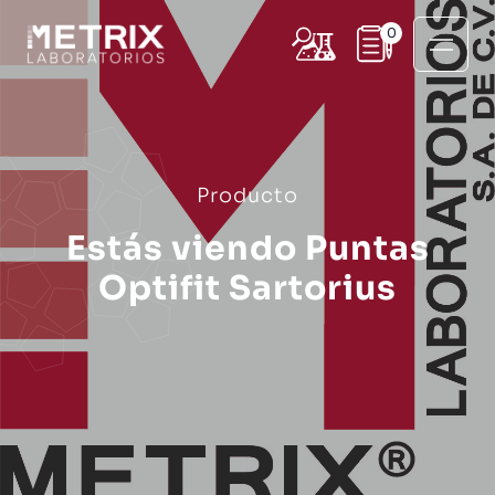
0
Producto
Estás viendo Puntas
Optifit Sartorius