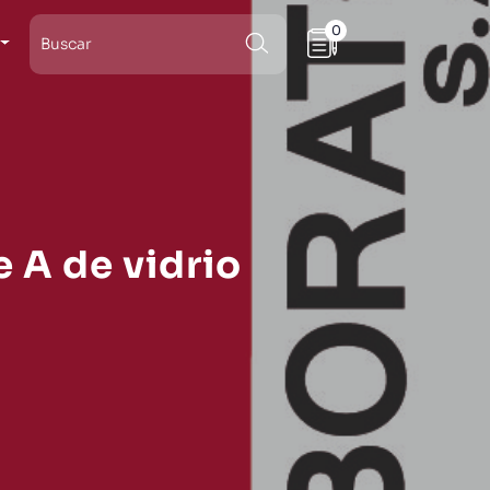
0
 A de vidrio