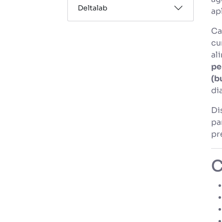
Deltalab
ap
Ca
cu
al
pe
(b
di
Di
pa
pr
C