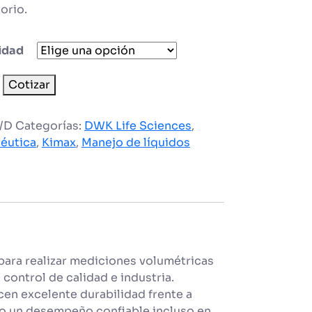
orio.
idad
a
Cotizar
da
/D
Categorías:
DWK Life Sciences
,
éutica
,
Kimax
,
Manejo de líquidos
ad
para realizar mediciones volumétricas
control de calidad e industria.
ecen excelente durabilidad frente a
o un desempeño confiable incluso en