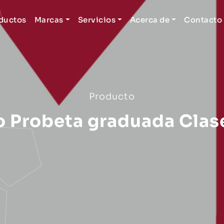
ductos
Marcas
Servicios
Acerca de
Contacto
Producto
o Probeta graduada Clase