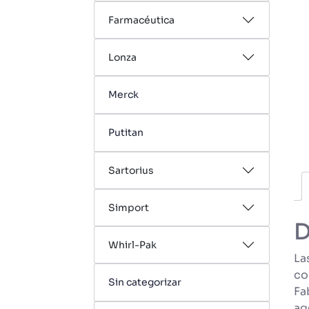
Farmacéutica
Lonza
Merck
Putitan
Sartorius
Simport
D
Whirl-Pak
La
co
Sin categorizar
Fa
ag