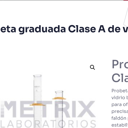
eta graduada Clase A de v
Pr
Cl
Probet
vidrio 
para o
precis
faldón
estabil