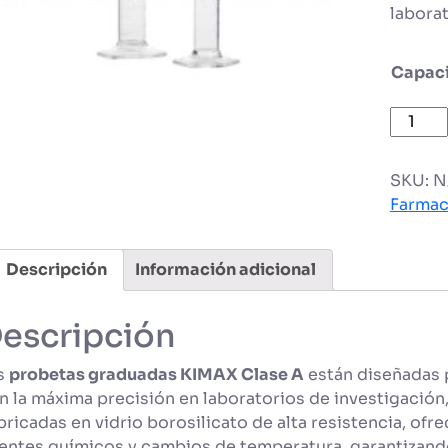
laborat
Capac
Probet
gradua
Clase
SKU:
N
A
Farmac
de
vidrio
cantid
Descripción
Información adicional
escripción
s
probetas graduadas KIMAX Clase A
están diseñadas 
n la máxima precisión en laboratorios de investigación, 
bricadas en vidrio borosilicato de alta resistencia, ofr
entes químicos y cambios de temperatura, garantizand