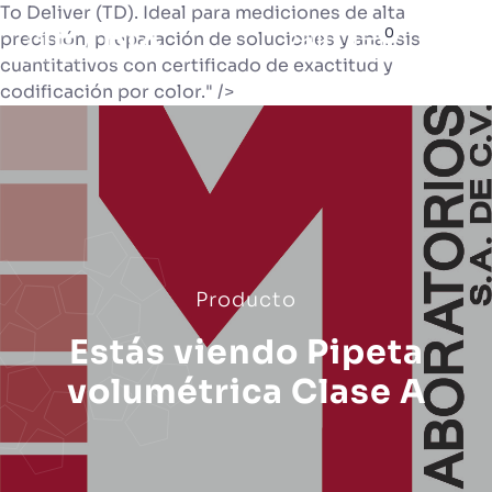
To Deliver (TD). Ideal para mediciones de alta
0
precisión, preparación de soluciones y análisis
cuantitativos con certificado de exactitud y
codificación por color." />
Producto
Estás viendo Pipeta
volumétrica Clase A