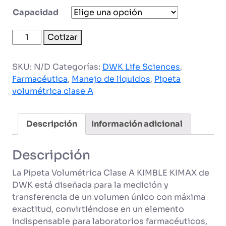
Capacidad
Pipeta
Cotizar
volumétrica
Clase
SKU:
N/D
Categorías:
DWK Life Sciences
,
A
Farmacéutica
,
Manejo de líquidos
,
Pipeta
cantidad
volumétrica clase A
Descripción
Información adicional
Descripción
La Pipeta Volumétrica Clase A KIMBLE KIMAX de
DWK está diseñada para la medición y
transferencia de un volumen único con máxima
exactitud, convirtiéndose en un elemento
indispensable para laboratorios farmacéuticos,