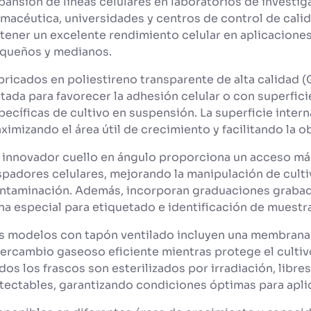
pansión de líneas celulares en laboratorios de investig
rmacéutica, universidades y centros de control de cali
tener un excelente rendimiento celular en aplicacione
queños y medianos.
bricados en poliestireno transparente de alta calidad (
atada para favorecer la adhesión celular o con superfici
pecíficas de cultivo en suspensión. La superficie interna
ximizando el área útil de crecimiento y facilitando la 
 innovador cuello en ángulo proporciona un acceso m
spadores celulares, mejorando la manipulación de culti
ntaminación. Además, incorporan graduaciones grabada
na especial para etiquetado e identificación de muestr
s modelos con tapón ventilado incluyen una membrana 
tercambio gaseoso eficiente mientras protege el cultiv
dos los frascos son esterilizados por irradiación, libr
tectables, garantizando condiciones óptimas para aplica