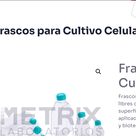
rascos para Cultivo Celul
Fr
Cu
Frascos
libres
superfi
aplicac
y biot