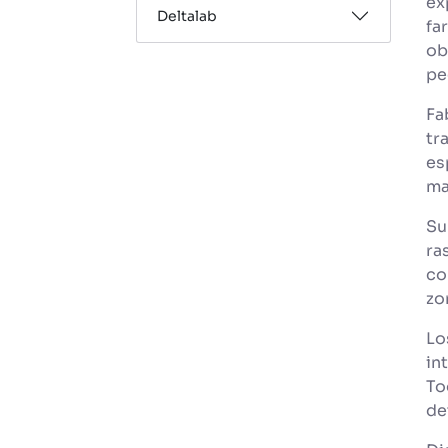
ex
Deltalab
fa
ob
pe
Fa
tr
es
ma
Su
ra
co
zo
Lo
in
To
de