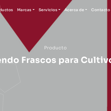
ductos
Marcas
Servicios
Acerca de
Contacto
Producto
endo Frascos para Cultiv