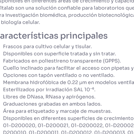
sponibles en diferentes áreas de crecimiento y capacida
ltalab son una solución confiable para laboratorios qu
ra investigación biomédica, producción biotecnológica
 biología celular.
aracterísticas principales
Frascos para cultivo celular y tisular.
Disponibles con superficie tratada y sin tratar.
Fabricados en poliestireno transparente (GPPS).
Cuello inclinado para facilitar el acceso con pipetas 
Opciones con tapón ventilado o no ventilado.
Membrana hidrofóbica de 0.22 μm en modelos ventil
Esterilizados por irradiación SAL 10⁻⁶.
Libres de DNasa, RNasa y apirógenos.
Graduaciones grabadas en ambos lados.
Área para etiquetado y marcaje de muestras.
Disponibles en diferentes superficies de crecimiento
01-D200020, ​01-D200021​, 01-D200022​, 01-D200023
D200010​, 01-D200011​, 01-D200012​, 01-D200013​, 0