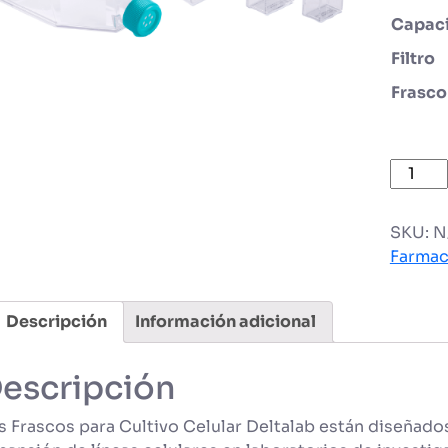
Capac
Filtro
Frasco
Frasco
para
Cultiv
SKU:
N
Celular
Farmac
cantid
Descripción
Información adicional
escripción
s Frascos para Cultivo Celular Deltalab están diseñado