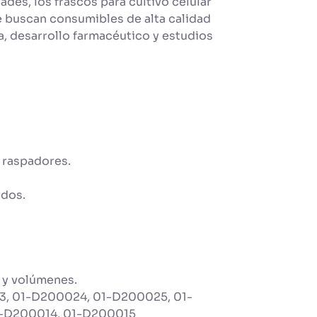
des, los frascos para cultivo celular
e buscan consumibles de alta calidad
, desarrollo farmacéutico y estudios
y raspadores.
ados.
 y volúmenes.
​, 01-D200024​, 01-D200025, 01-
1-D200014​, 01-D200015