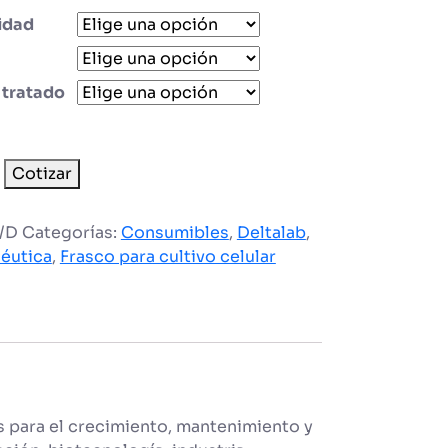
idad
 tratado
s
Cotizar
o
/D
Categorías:
Consumibles
,
Deltalab
,
éutica
,
Frasco para cultivo celular
ad
s para el crecimiento, mantenimiento y