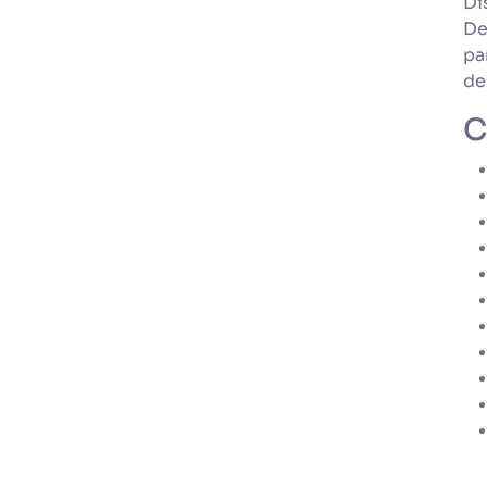
Di
De
pa
de
C