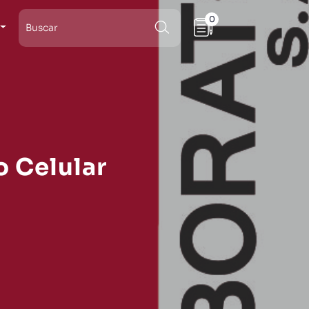
0
o Celular